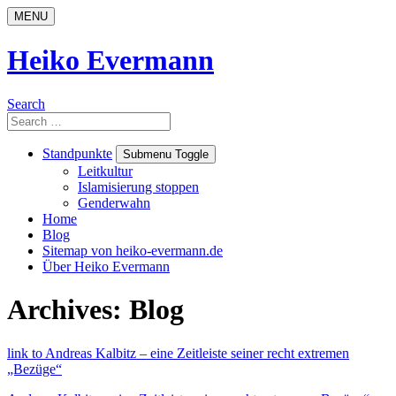
Skip
MENU
to
content
Heiko Evermann
Search
Search
for:
Standpunkte
Submenu Toggle
Leitkultur
Islamisierung stoppen
Genderwahn
Home
Blog
Sitemap von heiko-evermann.de
Über Heiko Evermann
Archives: Blog
link to Andreas Kalbitz – eine Zeitleiste seiner recht extremen
„Bezüge“