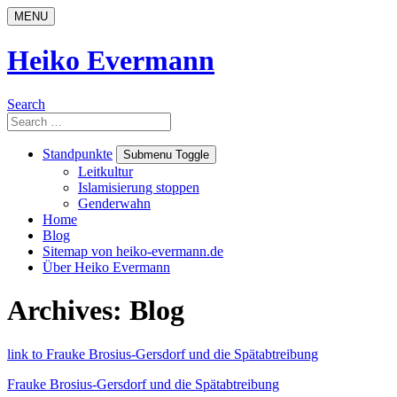
Skip
MENU
to
content
Heiko Evermann
Search
Search
for:
Standpunkte
Submenu Toggle
Leitkultur
Islamisierung stoppen
Genderwahn
Home
Blog
Sitemap von heiko-evermann.de
Über Heiko Evermann
Archives: Blog
link to Frauke Brosius-Gersdorf und die Spätabtreibung
Frauke Brosius-Gersdorf und die Spätabtreibung