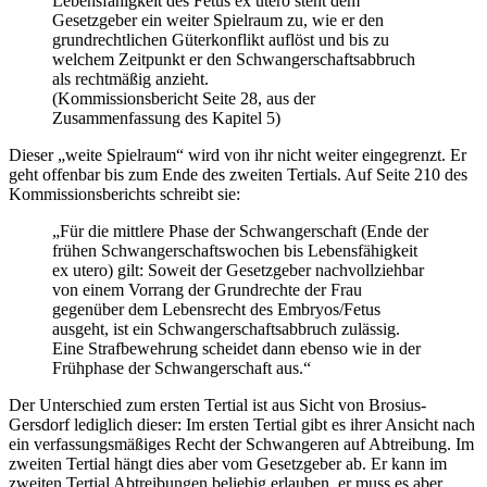
Lebensfähigkeit des Fetus ex utero steht dem
Gesetzgeber ein weiter Spielraum zu, wie er den
grundrechtlichen Güterkonflikt auflöst und bis zu
welchem Zeitpunkt er den Schwangerschaftsabbruch
als rechtmäßig anzieht.
(Kommissionsbericht Seite 28, aus der
Zusammenfassung des Kapitel 5)
Dieser „weite Spielraum“ wird von ihr nicht weiter eingegrenzt. Er
geht offenbar bis zum Ende des zweiten Tertials. Auf Seite 210 des
Kommissionsberichts schreibt sie:
„Für die mittlere Phase der Schwangerschaft (Ende der
frühen Schwangerschaftswochen bis Lebensfähigkeit
ex utero) gilt: Soweit der Gesetzgeber nachvollziehbar
von einem Vorrang der Grundrechte der Frau
gegenüber dem Lebensrecht des Embryos/Fetus
ausgeht, ist ein Schwangerschaftsabbruch zulässig.
Eine Strafbewehrung scheidet dann ebenso wie in der
Frühphase der Schwangerschaft aus.“
Der Unterschied zum ersten Tertial ist aus Sicht von Brosius-
Gersdorf lediglich dieser: Im ersten Tertial gibt es ihrer Ansicht nach
ein verfassungsmäßiges Recht der Schwangeren auf Abtreibung. Im
zweiten Tertial hängt dies aber vom Gesetzgeber ab. Er kann im
zweiten Tertial Abtreibungen beliebig erlauben, er muss es aber