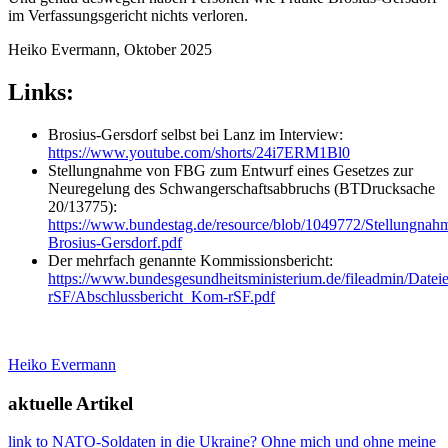
im Verfassungsgericht nichts verloren.
Heiko Evermann, Oktober 2025
Links:
Brosius-Gersdorf selbst bei Lanz im Interview:
https://www.youtube.com/shorts/24i7ERM1Bl0
Stellungnahme von FBG zum Entwurf eines Gesetzes zur
Neuregelung des Schwangerschaftsabbruchs (BTDrucksache
20/13775):
https://www.bundestag.de/resource/blob/1049772/Stellungnah
Brosius-Gersdorf.pdf
Der mehrfach genannte Kommissionsbericht:
https://www.bundesgesundheitsministerium.de/fileadmin/Dat
rSF/Abschlussbericht_Kom-rSF.pdf
Heiko Evermann
aktuelle Artikel
link to NATO-Soldaten in die Ukraine? Ohne mich und ohne meine