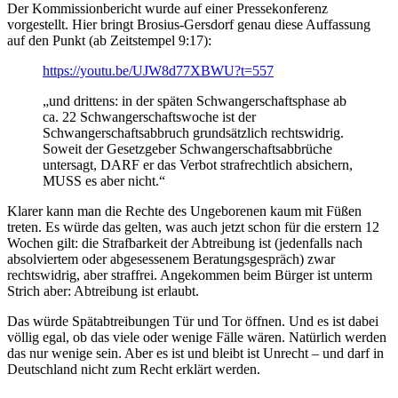
Der Kommissionbericht wurde auf einer Pressekonferenz
vorgestellt. Hier bringt Brosius-Gersdorf genau diese Auffassung
auf den Punkt (ab Zeitstempel 9:17):
https://youtu.be/UJW8d77XBWU?t=557
„und drittens: in der späten Schwangerschaftsphase ab
ca. 22 Schwangerschaftswoche ist der
Schwangerschaftsabbruch grundsätzlich rechtswidrig.
Soweit der Gesetzgeber Schwangerschaftsabbrüche
untersagt, DARF er das Verbot strafrechtlich absichern,
MUSS es aber nicht.“
Klarer kann man die Rechte des Ungeborenen kaum mit Füßen
treten. Es würde das gelten, was auch jetzt schon für die erstern 12
Wochen gilt: die Strafbarkeit der Abtreibung ist (jedenfalls nach
absolviertem oder abgesessenem Beratungsgespräch) zwar
rechtswidrig, aber straffrei. Angekommen beim Bürger ist unterm
Strich aber: Abtreibung ist erlaubt.
Das würde Spätabtreibungen Tür und Tor öffnen. Und es ist dabei
völlig egal, ob das viele oder wenige Fälle wären. Natürlich werden
das nur wenige sein. Aber es ist und bleibt ist Unrecht – und darf in
Deutschland nicht zum Recht erklärt werden.