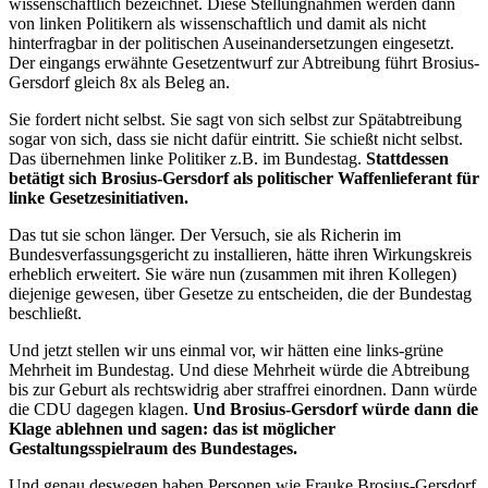
wissenschaftlich bezeichnet. Diese Stellungnahmen werden dann
von linken Politikern als wissenschaftlich und damit als nicht
hinterfragbar in der politischen Auseinandersetzungen eingesetzt.
Der eingangs erwähnte Gesetzentwurf zur Abtreibung führt Brosius-
Gersdorf gleich 8x als Beleg an.
Sie fordert nicht selbst. Sie sagt von sich selbst zur Spätabtreibung
sogar von sich, dass sie nicht dafür eintritt. Sie schießt nicht selbst.
Das übernehmen linke Politiker z.B. im Bundestag.
Stattdessen
betätigt sich Brosius-Gersdorf als politischer Waffenlieferant für
linke Gesetzesinitiativen.
Das tut sie schon länger. Der Versuch, sie als Richerin im
Bundesverfassungsgericht zu installieren, hätte ihren Wirkungskreis
erheblich erweitert. Sie wäre nun (zusammen mit ihren Kollegen)
diejenige gewesen, über Gesetze zu entscheiden, die der Bundestag
beschließt.
Und jetzt stellen wir uns einmal vor, wir hätten eine links-grüne
Mehrheit im Bundestag. Und diese Mehrheit würde die Abtreibung
bis zur Geburt als rechtswidrig aber straffrei einordnen. Dann würde
die CDU dagegen klagen.
Und Brosius-Gersdorf würde dann die
Klage ablehnen und sagen: das ist möglicher
Gestaltungsspielraum des Bundestages.
Und genau deswegen haben Personen wie Frauke Brosius-Gersdorf