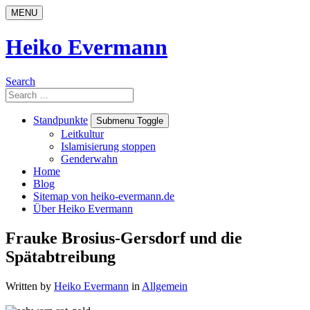
Skip
MENU
to
content
Heiko Evermann
Search
Search
for:
Standpunkte
Submenu Toggle
Leitkultur
Islamisierung stoppen
Genderwahn
Home
Blog
Sitemap von heiko-evermann.de
Über Heiko Evermann
Frauke Brosius-Gersdorf und die
Spätabtreibung
Written by
Heiko Evermann
in
Allgemein