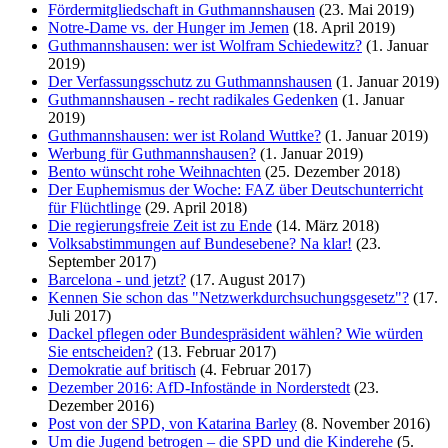
Fördermitgliedschaft in Guthmannshausen
(23. Mai 2019)
Notre-Dame vs. der Hunger im Jemen
(18. April 2019)
Guthmannshausen: wer ist Wolfram Schiedewitz?
(1. Januar
2019)
Der Verfassungsschutz zu Guthmannshausen
(1. Januar 2019)
Guthmannshausen - recht radikales Gedenken
(1. Januar
2019)
Guthmannshausen: wer ist Roland Wuttke?
(1. Januar 2019)
Werbung für Guthmannshausen?
(1. Januar 2019)
Bento wünscht rohe Weihnachten
(25. Dezember 2018)
Der Euphemismus der Woche: FAZ über Deutschunterricht
für Flüchtlinge
(29. April 2018)
Die regierungsfreie Zeit ist zu Ende
(14. März 2018)
Volksabstimmungen auf Bundesebene? Na klar!
(23.
September 2017)
Barcelona - und jetzt?
(17. August 2017)
Kennen Sie schon das "Netzwerkdurchsuchungsgesetz"?
(17.
Juli 2017)
Dackel pflegen oder Bundespräsident wählen? Wie würden
Sie entscheiden?
(13. Februar 2017)
Demokratie auf britisch
(4. Februar 2017)
Dezember 2016: AfD-Infostände in Norderstedt
(23.
Dezember 2016)
Post von der SPD, von Katarina Barley
(8. November 2016)
Um die Jugend betrogen – die SPD und die Kinderehe
(5.