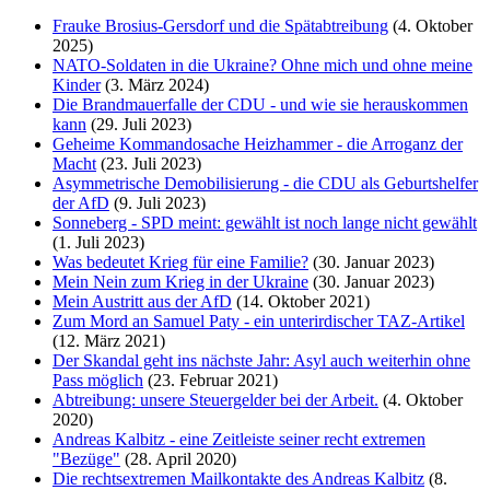
Frauke Brosius-Gersdorf und die Spätabtreibung
(4. Oktober
2025)
NATO-Soldaten in die Ukraine? Ohne mich und ohne meine
Kinder
(3. März 2024)
Die Brandmauerfalle der CDU - und wie sie herauskommen
kann
(29. Juli 2023)
Geheime Kommandosache Heizhammer - die Arroganz der
Macht
(23. Juli 2023)
Asymmetrische Demobilisierung - die CDU als Geburtshelfer
der AfD
(9. Juli 2023)
Sonneberg - SPD meint: gewählt ist noch lange nicht gewählt
(1. Juli 2023)
Was bedeutet Krieg für eine Familie?
(30. Januar 2023)
Mein Nein zum Krieg in der Ukraine
(30. Januar 2023)
Mein Austritt aus der AfD
(14. Oktober 2021)
Zum Mord an Samuel Paty - ein unterirdischer TAZ-Artikel
(12. März 2021)
Der Skandal geht ins nächste Jahr: Asyl auch weiterhin ohne
Pass möglich
(23. Februar 2021)
Abtreibung: unsere Steuergelder bei der Arbeit.
(4. Oktober
2020)
Andreas Kalbitz - eine Zeitleiste seiner recht extremen
"Bezüge"
(28. April 2020)
Die rechtsextremen Mailkontakte des Andreas Kalbitz
(8.