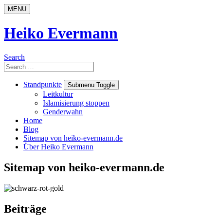
Skip
MENU
to
content
Heiko Evermann
Search
Search
for:
Standpunkte
Submenu Toggle
Leitkultur
Islamisierung stoppen
Genderwahn
Home
Blog
Sitemap von heiko-evermann.de
Über Heiko Evermann
Sitemap von heiko-evermann.de
Beiträge