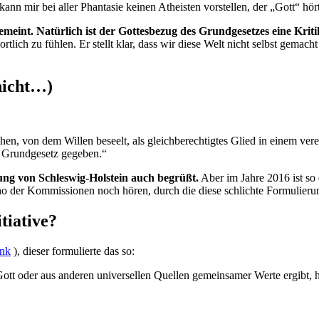
kann mir bei aller Phantasie keinen Atheisten vorstellen, der „Gott“ hö
gemeint. Natürlich ist der Gottesbezug des Grundgesetzes eine Krit
rtlich zu fühlen. Er stellt klar, dass wir diese Welt nicht selbst gemac
 nicht…)
, von dem Willen beseelt, als gleichberechtigtes Glied in einem vere
s Grundgesetz gegeben.“
ung von Schleswig-Holstein auch begrüßt.
Aber im Jahre 2016 ist so
 der Kommissionen noch hören, durch die diese schlichte Formulierun
tiative?
nk
), dieser formulierte das so:
ott oder aus anderen universellen Quellen gemeinsamer Werte ergibt,