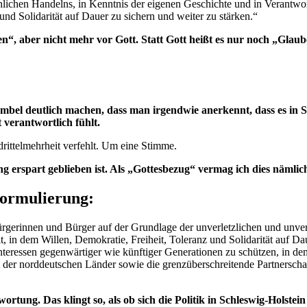
lichen Handelns, in Kenntnis der eigenen Geschichte und in Verantw
und Solidarität auf Dauer zu sichern und weiter zu stärken.“
“, aber nicht mehr vor Gott. Statt Gott heißt es nur noch „Glaub
mbel deutlich machen, dass man irgendwie anerkennt, dass es in S
 verantwortlich fühlt.
rittelmehrheit verfehlt. Um eine Stimme.
ng erspart geblieben ist. Als „Gottesbezug“ vermag ich dies nämlic
 Formulierung:
Bürgerinnen und Bürger auf der Grundlage der unverletzlichen und unv
 in dem Willen, Demokratie, Freiheit, Toleranz und Solidarität auf Da
nteressen gegenwärtiger wie künftiger Generationen zu schützen, in dem 
der norddeutschen Länder sowie die grenzüberschreitende Partnerscha
ortung. Das klingt so, als ob sich die Politik in Schleswig-Holst