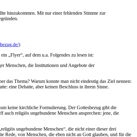
llte hinzukommen. Mit nur einer fehlenden Stimme zur
begründen.
esbezug.de/
)
ein „Flyer“, auf dem u.a. Folgendes zu lesen ist:
ger Menschen, die Institutionen und Angebote der
n über das Thema? Warum konnte man nicht eindeutig das Ziel nennen:
tte: eine Debatte, aber keinen Beschluss in ihrem Sinne.
t um keine kirchliche Formulierung. Der Gottesbezug gibt die
griff auch religiös ungebundene Menschen ansprechen: jene, die
„religiös ungebundene Menschen“, die nicht einer dieser drei
die Rede, von Menschen, die eben nicht an Gott glauben, und für die