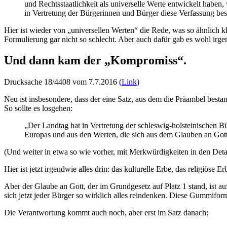
und Rechtsstaatlichkeit als universelle Werte entwickelt habe
in Vertretung der Bürgerinnen und Bürger diese Verfassung bes
Hier ist wieder von „universellen Werten“ die Rede, was so ähnlich kl
Formulierung gar nicht so schlecht. Aber auch dafür gab es wohl irgen
Und dann kam der „Kompromiss“.
Drucksache 18/4408 vom 7.7.2016 (
Link
)
Neu ist insbesondere, dass der eine Satz, aus dem die Präambel bes
So sollte es losgehen:
„Der Landtag hat in Vertretung der schleswig-holsteinischen B
Europas und aus den Werten, die sich aus dem Glauben an Gott
(Und weiter in etwa so wie vorher, mit Merkwürdigkeiten in den Details
Hier ist jetzt irgendwie alles drin: das kulturelle Erbe, das religiöse 
Aber der Glaube an Gott, der im Grundgesetz auf Platz 1 stand, ist auf
sich jetzt jeder Bürger so wirklich alles reindenken. Diese Gummiform
Die Verantwortung kommt auch noch, aber erst im Satz danach: