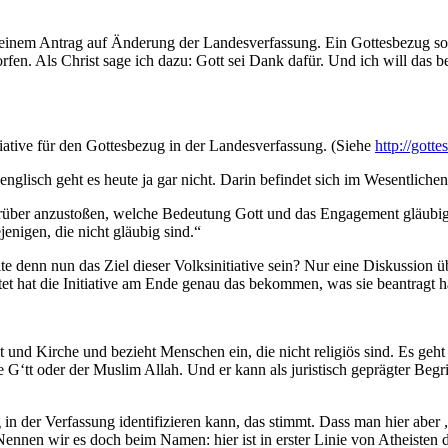
 einem Antrag auf Änderung der Landesverfassung. Ein Gottesbezug so
fen. Als Christ sage ich dazu: Gott sei Dank dafür. Und ich will das 
iative für den Gottesbezug in der Landesverfassung. (Siehe
http://gott
lisch geht es heute ja gar nicht. Darin befindet sich im Wesentlichen 
on darüber anzustoßen, welche Bedeutung Gott und das Engagement gläubi
enigen, die nicht gläubig sind.“
lte denn nun das Ziel dieser Volksinitiative sein? Nur eine Diskussio
t hat die Initiative am Ende genau das bekommen, was sie beantragt ha
t und Kirche und bezieht Menschen ein, die nicht religiös sind. Es geh
de G‘tt oder der Muslim Allah. Und er kann als juristisch geprägter Be
in der Verfassung identifizieren kann, das stimmt. Dass man hier aber 
ennen wir es doch beim Namen: hier ist in erster Linie von Atheisten 