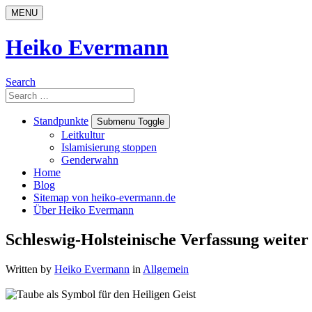
Skip
MENU
to
content
Heiko Evermann
Search
Search
for:
Standpunkte
Submenu Toggle
Leitkultur
Islamisierung stoppen
Genderwahn
Home
Blog
Sitemap von heiko-evermann.de
Über Heiko Evermann
Schleswig-Holsteinische Verfassung weite
Written by
Heiko Evermann
in
Allgemein