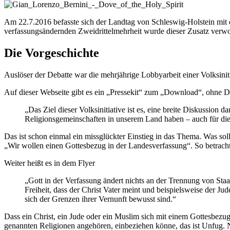
Am 22.7.2016 befasste sich der Landtag von Schleswig-Holstein mit
verfassungsändernden Zweidrittelmehrheit wurde dieser Zusatz verwor
Die Vorgeschichte
Auslöser der Debatte war die mehrjährige Lobbyarbeit einer Volksinit
Auf dieser Webseite gibt es ein „Pressekit“ zum „Download“, ohne Deng
„Das Ziel dieser Volksinitiative ist es, eine breite Diskussi
Religionsgemeinschaften in unserem Land haben – auch für diej
Das ist schon einmal ein missglückter Einstieg in das Thema. Was sol
„Wir wollen einen Gottesbezug in der Landesverfassung“. So betrachte
Weiter heißt es in dem Flyer
„Gott in der Verfassung ändert nichts an der Trennung von Staa
Freiheit, dass der Christ Vater meint und beispielsweise der Ju
sich der Grenzen ihrer Vernunft bewusst sind.“
Dass ein Christ, ein Jude oder ein Muslim sich mit einem Gottesbezug 
genannten Religionen angehören, einbeziehen könne, das ist Unfug. N