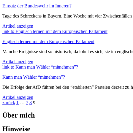
Einsatz der Bundeswehr im Inneren?
Tage des Schreckens in Bayern. Eine Woche mit vier Zwischenfällen ter
Artikel anzeigen
link to Englisch lernen mit dem Europäischen Parlament
Englisch lernen mit dem Europäischen Parlament
Manche Ereignisse sind so historisch, da lohnt es sich, sie im engli
Artikel anzeigen
link to Kann man Wähler “mitnehmen”?
Kann man Wähler “mitnehmen”?
Die Erfolge der AfD führen bei den “etablierten” Parteien derzeit zu 
Artikel anzeigen
Page
Page
Page
Page
zurück
1
…
7
8
9
Über mich
Hinweise