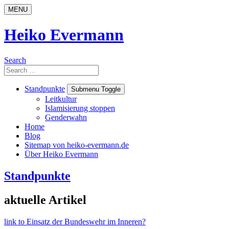
Skip
MENU
to
content
Heiko Evermann
Search
Search
for:
Standpunkte
Submenu Toggle
Leitkultur
Islamisierung stoppen
Genderwahn
Home
Blog
Sitemap von heiko-evermann.de
Über Heiko Evermann
Standpunkte
aktuelle Artikel
link to Einsatz der Bundeswehr im Inneren?