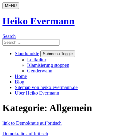
Skip
MENU
to
content
Heiko Evermann
Search
Search
for:
Standpunkte
Submenu Toggle
Leitkultur
Islamisierung stoppen
Genderwahn
Home
Blog
Sitemap von heiko-evermann.de
Über Heiko Evermann
Kategorie:
Allgemein
link to Demokratie auf britisch
Demokratie auf britisch