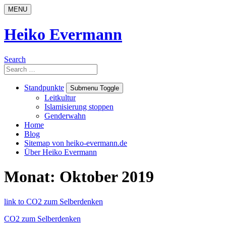
Skip
MENU
to
content
Heiko Evermann
Search
Search
for:
Standpunkte
Submenu Toggle
Leitkultur
Islamisierung stoppen
Genderwahn
Home
Blog
Sitemap von heiko-evermann.de
Über Heiko Evermann
Monat:
Oktober 2019
link to CO2 zum Selberdenken
CO2 zum Selberdenken