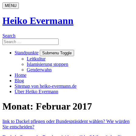
Skip
MENU
to
content
Heiko Evermann
Search
Search
for:
Standpunkte
Submenu Toggle
Leitkultur
Islamisierung stoppen
Genderwahn
Home
Blog
Sitemap von heiko-evermann.de
Über Heiko Evermann
Monat:
Februar 2017
link to Dackel pflegen oder Bundespräsident wählen? Wie würden
Sie entscheiden?